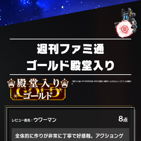
週刊ファミ通
ゴールド殿堂入り
「週刊ファミ通」2021年9月30日号（9月16日発売）の新作ゲームクロスレビューにてゴールド殿堂入
り
8
ウワーマン
点
レビュー者名：
全体的に作りが非常に丁寧で好感触。アクションゲ