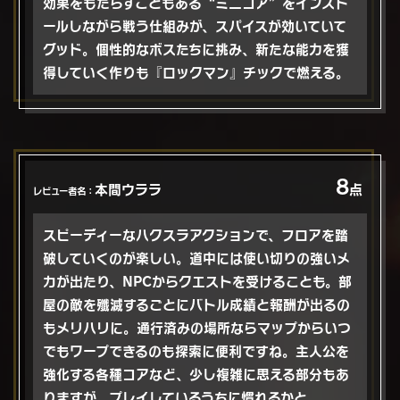
効果をもたらすこともある“ミニコア”をインスト
ールしながら戦う仕組みが、スパイスが効いていて
グッド。個性的なボスたちに挑み、新たな能力を獲
得していく作りも『ロックマン』チックで燃える。
8
本間ウララ
点
レビュー者名：
スピーディーなハクスラアクションで、フロアを踏
破していくのが楽しい。道中には使い切りの強いメ
カが出たり、NPCからクエストを受けることも。部
屋の敵を殲滅するごとにバトル成績と報酬が出るの
もメリハリに。通行済みの場所ならマップからいつ
でもワープできるのも探索に便利ですね。主人公を
強化する各種コアなど、少し複雑に思える部分もあ
りますが、プレイしているうちに慣れるかと。